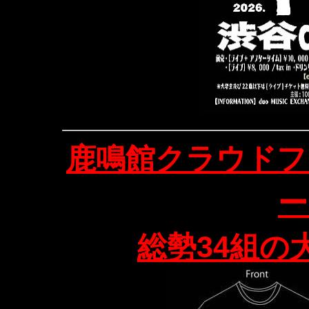
鹿鳴館クラウドフ
ー
総勢34組の