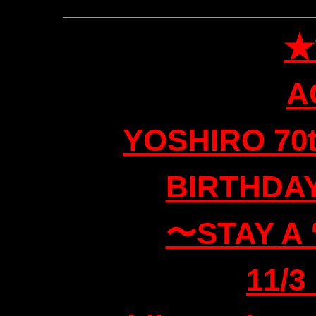
★
A
YOSHIRO 70
BIRTHDAY
〜STAY A
11/